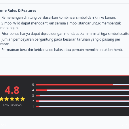
ame Rules & Features
Kemenangan dihitung berdasarkan kombinasi simbol dari kiri ke kanan.
Simbol Wild dapat menggantikan semua simbol standar untuk membentuk
emenangan.
Fitur bonus hanya dapat dipicu dengan mendapatkan minimal tiga simbol scatte
Jumlah pembayaran bergantung pada besaran taruhan yang dipasang per
taran.
Permainan berakhir ketika saldo habis atau pemain memilih untuk berhenti.
5
4.8
4
3
⭐⭐⭐⭐⭐
2
1247 Reviews
1
*di
2023