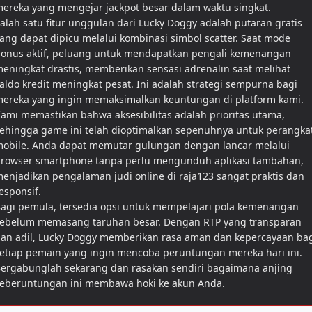
ereka yang mengejar jackpot besar dalam waktu singkat.
alah satu fitur unggulan dari Lucky Doggy adalah putaran gratis
ang dapat dipicu melalui kombinasi simbol scatter. Saat mode
onus aktif, peluang untuk mendapatkan pengali kemenangan
eningkat drastis, memberikan sensasi adrenalin saat melihat
aldo kredit meningkat pesat. Ini adalah strategi sempurna bagi
ereka yang ingin memaksimalkan keuntungan di platform kami.
ami memastikan bahwa aksesibilitas adalah prioritas utama,
ehingga game ini telah dioptimalkan sepenuhnya untuk perangka
obile. Anda dapat memutar gulungan dengan lancar melalui
rowser smartphone tanpa perlu mengunduh aplikasi tambahan,
enjadikan pengalaman judi online di raja123 sangat praktis dan
esponsif.
agi pemula, tersedia opsi untuk mempelajari pola kemenangan
ebelum memasang taruhan besar. Dengan RTP yang transparan
an adil, Lucky Doggy memberikan rasa aman dan kepercayaan ba
etiap pemain yang ingin mencoba peruntungan mereka hari ini.
ergabunglah sekarang dan rasakan sendiri bagaimana anjing
eberuntungan ini membawa hoki ke akun Anda.