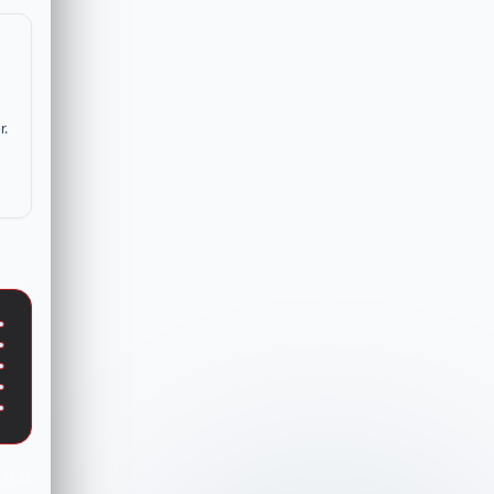
r.
-11-15