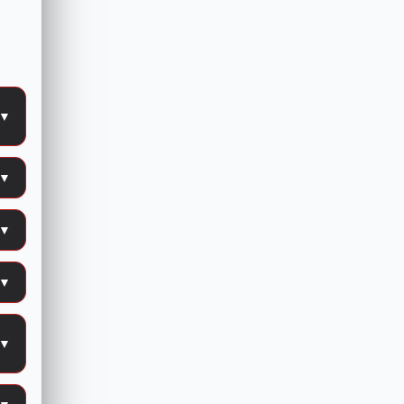
▼
▼
▼
▼
▼