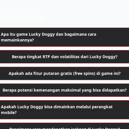
FAQ - Lucky Doggy
Apa itu game Lucky Doggy dan bagaimana cara
memainkannya?
Berapa tingkat RTP dan volatilitas dari Lucky Doggy?
Apakah ada fitur putaran gratis (free spins) di game ini?
Berapa potensi kemenangan maksimal yang bisa didapatkan?
Apakah Lucky Doggy bisa dimainkan melalui perangkat
mobile?