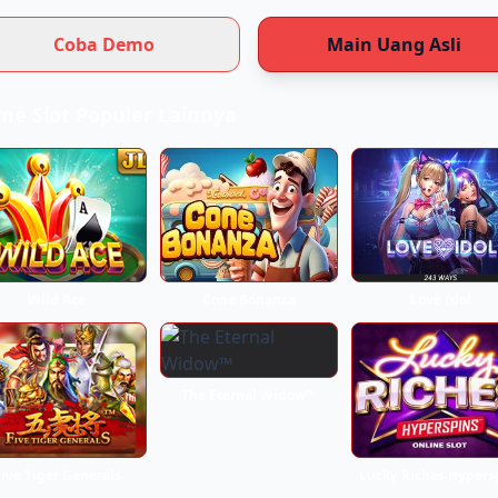
Coba Demo
Main Uang Asli
me Slot Populer Lainnya
Cone Bonanza
Love Idol
Wild Ace
The Eternal Widow™
Lucky Riches Hypers
ive Tiger Generals