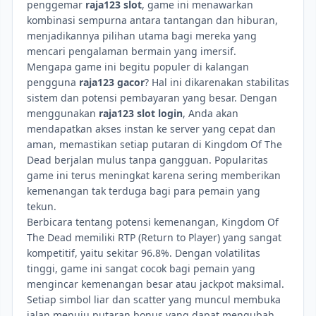
penggemar
raja123 slot
, game ini menawarkan
kombinasi sempurna antara tantangan dan hiburan,
menjadikannya pilihan utama bagi mereka yang
mencari pengalaman bermain yang imersif.
Mengapa game ini begitu populer di kalangan
pengguna
raja123 gacor
? Hal ini dikarenakan stabilitas
sistem dan potensi pembayaran yang besar. Dengan
menggunakan
raja123 slot login
, Anda akan
mendapatkan akses instan ke server yang cepat dan
aman, memastikan setiap putaran di Kingdom Of The
Dead berjalan mulus tanpa gangguan. Popularitas
game ini terus meningkat karena sering memberikan
kemenangan tak terduga bagi para pemain yang
tekun.
Berbicara tentang potensi kemenangan, Kingdom Of
The Dead memiliki RTP (Return to Player) yang sangat
kompetitif, yaitu sekitar 96.8%. Dengan volatilitas
tinggi, game ini sangat cocok bagi pemain yang
mengincar kemenangan besar atau jackpot maksimal.
Setiap simbol liar dan scatter yang muncul membuka
jalan menuju putaran bonus yang dapat mengubah