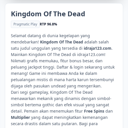
▶
Kingdom Of The Dead
Pragmatic Play
RTP 96.8%
Selamat datang di dunia kegelapan yang
mendebarkan!
Kingdom Of The Dead
adalah salah
satu judul unggulan yang tersedia di
idraja123.com
.
Mainkan Kingdom Of The Dead di idraja123.com!
Nikmati grafis memukau, fitur bonus besar, dan
peluang jackpot tinggi. Daftar & login sekarang untuk
menang! Game ini membawa Anda ke dalam
petualangan mistis di mana harta karun tersembunyi
dijaga oleh pasukan undead yang mengerikan.
Dari segi gameplay, Kingdom Of The Dead
menawarkan mekanik yang dinamis dengan simbol-
simbol bertema gothic dan efek visual yang sangat
detail. Pemain akan menemukan fitur
Free Spins
dan
Multiplier
yang dapat meningkatkan kemenangan
secara drastis dalam satu putaran. Bagi para