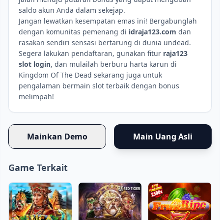
saldo akun Anda dalam sekejap.
Jangan lewatkan kesempatan emas ini! Bergabunglah
dengan komunitas pemenang di
idraja123.com
dan
rasakan sendiri sensasi bertarung di dunia undead.
Segera lakukan pendaftaran, gunakan fitur
raja123
slot login
, dan mulailah berburu harta karun di
Kingdom Of The Dead sekarang juga untuk
pengalaman bermain slot terbaik dengan bonus
melimpah!
Mainkan Demo
Main Uang Asli
Game Terkait