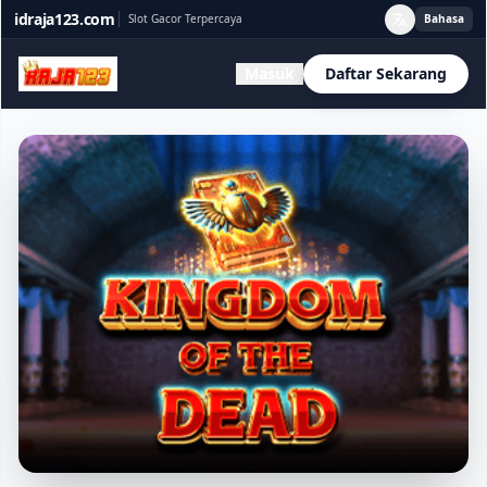
idraja123.com
Slot Gacor Terpercaya
Bahasa
Masuk
Daftar Sekarang