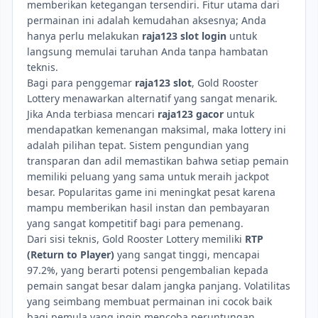
memberikan ketegangan tersendiri. Fitur utama dari
permainan ini adalah kemudahan aksesnya; Anda
hanya perlu melakukan
raja123 slot login
untuk
langsung memulai taruhan Anda tanpa hambatan
teknis.
Bagi para penggemar
raja123 slot
, Gold Rooster
Lottery menawarkan alternatif yang sangat menarik.
Jika Anda terbiasa mencari
raja123 gacor
untuk
mendapatkan kemenangan maksimal, maka lottery ini
adalah pilihan tepat. Sistem pengundian yang
transparan dan adil memastikan bahwa setiap pemain
memiliki peluang yang sama untuk meraih jackpot
besar. Popularitas game ini meningkat pesat karena
mampu memberikan hasil instan dan pembayaran
yang sangat kompetitif bagi para pemenang.
Dari sisi teknis, Gold Rooster Lottery memiliki
RTP
(Return to Player)
yang sangat tinggi, mencapai
97.2%, yang berarti potensi pengembalian kepada
pemain sangat besar dalam jangka panjang. Volatilitas
yang seimbang membuat permainan ini cocok baik
bagi pemula yang ingin mencoba peruntungan