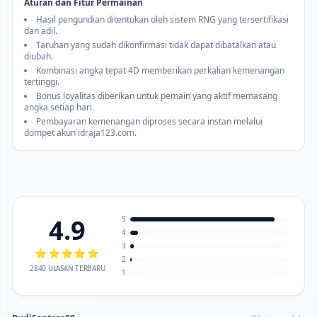
Aturan dan Fitur Permainan
Hasil pengundian ditentukan oleh sistem RNG yang tersertifikasi
dan adil.
Taruhan yang sudah dikonfirmasi tidak dapat dibatalkan atau
diubah.
Kombinasi angka tepat 4D memberikan perkalian kemenangan
tertinggi.
Bonus loyalitas diberikan untuk pemain yang aktif memasang
angka setiap hari.
Pembayaran kemenangan diproses secara instan melalui
dompet akun idraja123.com.
4.9
5
4
3
⭐⭐⭐⭐⭐
2
2840 ULASAN TERBARU
1