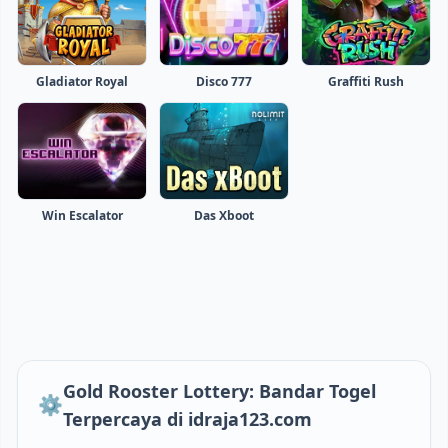
Gladiator Royal
Disco 777
Graffiti Rush
Win Escalator
Das Xboot
Gold Rooster Lottery: Bandar Togel
⚙️
Terpercaya di idraja123.com