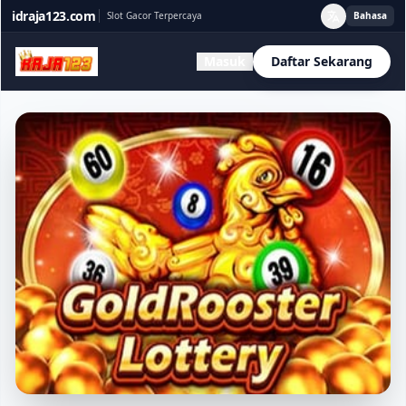
idraja123.com
Slot Gacor Terpercaya
Bahasa
Masuk
Daftar Sekarang