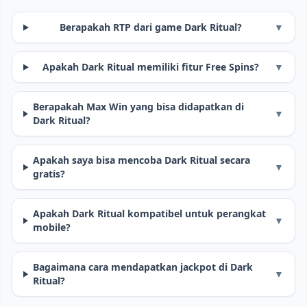
Berapakah RTP dari game Dark Ritual?
▼
Apakah Dark Ritual memiliki fitur Free Spins?
▼
Berapakah Max Win yang bisa didapatkan di
▼
Dark Ritual?
Apakah saya bisa mencoba Dark Ritual secara
▼
gratis?
Apakah Dark Ritual kompatibel untuk perangkat
▼
mobile?
Bagaimana cara mendapatkan jackpot di Dark
▼
Ritual?