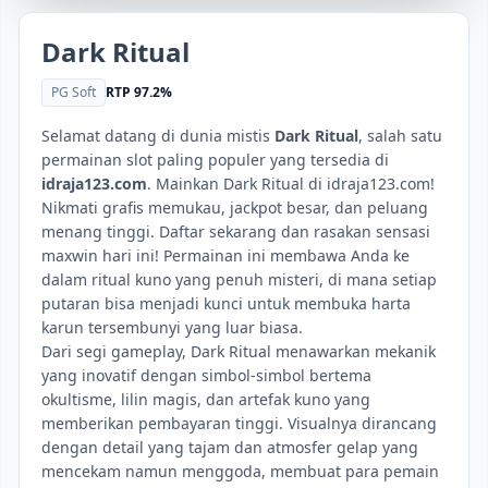
▶
Dark Ritual
PG Soft
RTP 97.2%
Selamat datang di dunia mistis
Dark Ritual
, salah satu
permainan slot paling populer yang tersedia di
idraja123.com
. Mainkan Dark Ritual di idraja123.com!
Nikmati grafis memukau, jackpot besar, dan peluang
menang tinggi. Daftar sekarang dan rasakan sensasi
maxwin hari ini! Permainan ini membawa Anda ke
dalam ritual kuno yang penuh misteri, di mana setiap
putaran bisa menjadi kunci untuk membuka harta
karun tersembunyi yang luar biasa.
Dari segi gameplay, Dark Ritual menawarkan mekanik
yang inovatif dengan simbol-simbol bertema
okultisme, lilin magis, dan artefak kuno yang
memberikan pembayaran tinggi. Visualnya dirancang
dengan detail yang tajam dan atmosfer gelap yang
mencekam namun menggoda, membuat para pemain