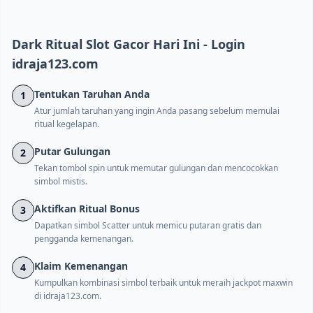
Dark Ritual Slot Gacor Hari Ini - Login
idraja123.com
Tentukan Taruhan Anda
1
Atur jumlah taruhan yang ingin Anda pasang sebelum memulai
ritual kegelapan.
Putar Gulungan
2
Tekan tombol spin untuk memutar gulungan dan mencocokkan
simbol mistis.
Aktifkan Ritual Bonus
3
Dapatkan simbol Scatter untuk memicu putaran gratis dan
pengganda kemenangan.
Klaim Kemenangan
4
Kumpulkan kombinasi simbol terbaik untuk meraih jackpot maxwin
di idraja123.com.