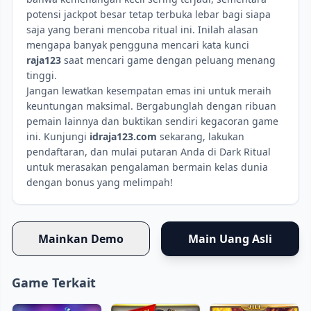
potensi jackpot besar tetap terbuka lebar bagi siapa
saja yang berani mencoba ritual ini. Inilah alasan
mengapa banyak pengguna mencari kata kunci
raja123
saat mencari game dengan peluang menang
tinggi.
Jangan lewatkan kesempatan emas ini untuk meraih
keuntungan maksimal. Bergabunglah dengan ribuan
pemain lainnya dan buktikan sendiri kegacoran game
ini. Kunjungi
idraja123.com
sekarang, lakukan
pendaftaran, dan mulai putaran Anda di Dark Ritual
untuk merasakan pengalaman bermain kelas dunia
dengan bonus yang melimpah!
Mainkan Demo
Main Uang Asli
Game Terkait