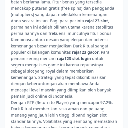
betah berlama-lama. Fitur bonus yang tersedia
mencakup putaran gratis (free spins) dan pengganda
(multipliers) yang dapat meledakkan kemenangan
Anda secara instan. Bagi para pecinta
raja123 slot
,
permainan ini adalah pilihan utama karena stabilitas
permainannya dan frekuensi munculnya fitur bonus.
Kombinasi antara desain yang elegan dan potensi
kemenangan besar menjadikan Dark Ritual sangat
populer di kalangan komunitas
raja123 gacor
. Para
pemain sering mencari
raja123 slot login
untuk
segera mengakses game ini karena reputasinya
sebagai slot yang royal dalam memberikan
kemenangan. Strategi yang tepat dikombinasikan
dengan keberuntungan akan membawa Anda
mencapai level maxwin yang diimpikan oleh banyak
pemain judi online di Indonesia.
Dengan RTP (Return to Player) yang mencapai 97.2%,
Dark Ritual memberikan rasa aman dan peluang
menang yang jauh lebih tinggi dibandingkan slot
standar lainnya. Volatilitas yang seimbang memastikan
bahwa kemenangan kecil sering terjadi, sementara