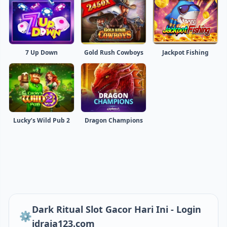
7 Up Down
Gold Rush Cowboys
Jackpot Fishing
Lucky’s Wild Pub 2
Dragon Champions
Dark Ritual Slot Gacor Hari Ini - Login
⚙️
idraja123.com